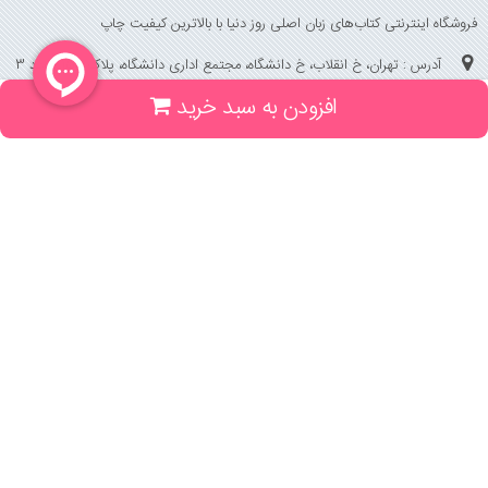
فروشگاه اینترنتی کتاب‌های زبان اصلی روز دنیا با بالاترین کیفیت چاپ
آدرس : تهران، خ انقلاب، خ دانشگاه، مجتمع اداری دانشگاه، پلاک 158 واحد 3
افزودن به سبد خرید
(جهت خرید حضوری، تلفنی ، پیگیری سفارشات سایت با شماره تلفن 02166175070
تماس حاصل فرمایید)
راهنما و خدمات
راهنمای ثبت سفارش
راهنمای ثبت درخواست کتاب
قوانین خرید از سایت
_
با ما همراه باشید