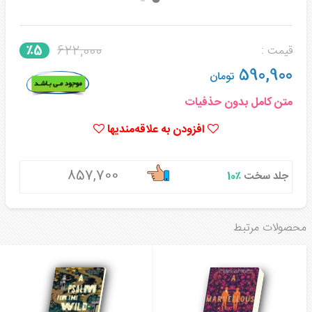
622,000
٪5
قیمت :
590,900
تومان
متن کامل بدون حذفیات
افزودن به علاقه‌مندیها
857,700
جلد سخت
٪10
محصولات مرتبط