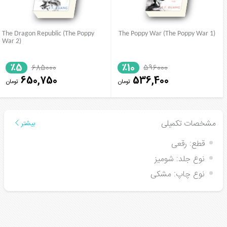
The Dragon Republic (The Poppy
The Poppy War (The Poppy War 1)
War 2)
٪5
٪10
685000
596000
650,750
536,400
تومان
تومان
مشخصات تکمیلی
بیشتر
قطع:
رقعی
نوع جلد:
شومیز
نوع چاپ:
مشکی