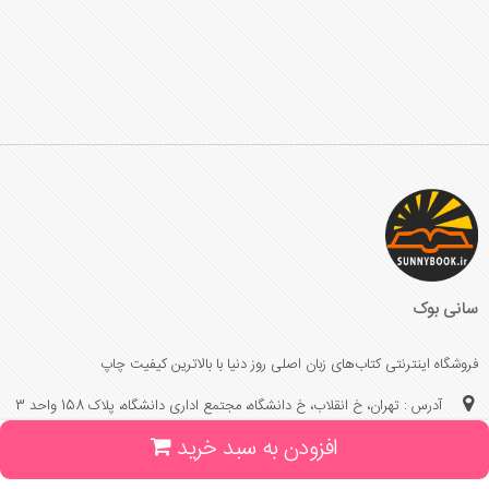
سانی بوک
فروشگاه اینترنتی کتاب‌های زبان اصلی روز دنیا با بالاترین کیفیت چاپ
آدرس : تهران، خ انقلاب، خ دانشگاه، مجتمع اداری دانشگاه، پلاک 158 واحد 3
افزودن به سبد خرید
(جهت خرید حضوری، تلفنی ، پیگیری سفارشات سایت با شماره تلفن 02166175070
تماس حاصل فرمایید)