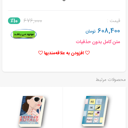
676,000
٪10
قیمت :
608,400
تومان
متن کامل بدون حذفیات
افزودن به علاقه‌مندیها
محصولات مرتبط