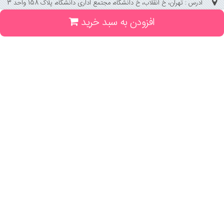
آدرس : تهران، خ انقلاب، خ دانشگاه، مجتمع اداری دانشگاه، پلاک 158 واحد 3
افزودن به سبد خرید
(جهت خرید حضوری، تلفنی ، پیگیری سفارشات سایت با شماره تلفن 02166175070
تماس حاصل فرمایید)
راهنما و خدمات
راهنمای ثبت سفارش
راهنمای ثبت درخواست کتاب
قوانین خرید از سایت
_
با ما همراه باشید
;