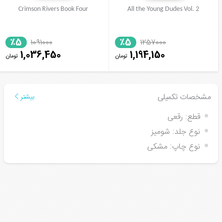
Crimson Rivers Book Four
All the Young Dudes Vol. 2
٪5
٪5
1091000
1257000
1,036,450
1,194,150
تومان
تومان
مشخصات تکمیلی
بیشتر
قطع:
رقعی
نوع جلد:
شومیز
نوع چاپ:
مشکی