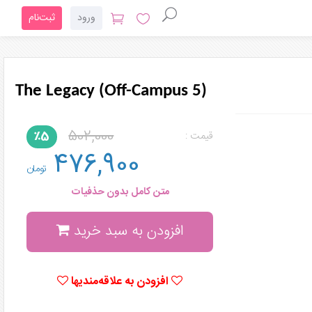
ورود
ثبت‌نام
The Legacy (Off-Campus 5)
502,000
٪5
قیمت :
476,900
تومان
متن کامل بدون حذفیات
افزودن به سبد خرید
افزودن به علاقه‌مندیها