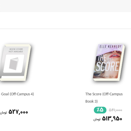
 Goal (Off-Campus 4)
The Score (Off-Campus
Book 3)
٪5
541,000
527,000
تومان
513,950
تومان