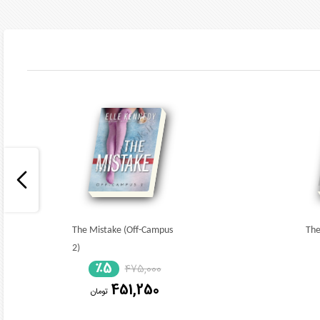
The Mistake (Off-Campus
The
2)
٪5
475,000
451,250
تومان