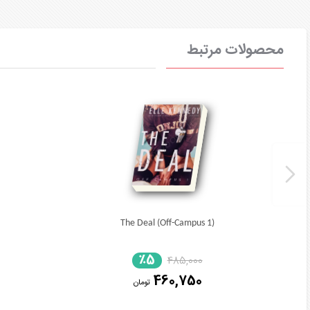
محصولات مرتبط
The Deal (Off-Campus 1)
٪5
485,000
460,750
تومان