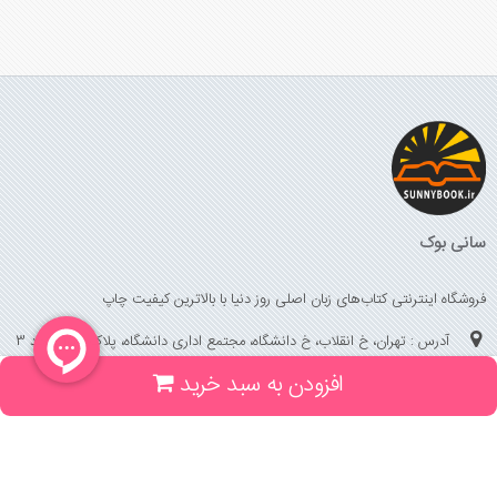
سانی بوک
فروشگاه اینترنتی کتاب‌های زبان اصلی روز دنیا با بالاترین کیفیت چاپ
آدرس : تهران، خ انقلاب، خ دانشگاه، مجتمع اداری دانشگاه، پلاک 158 واحد 3
افزودن به سبد خرید
(جهت خرید حضوری، تلفنی ، پیگیری سفارشات سایت با شماره تلفن 02166175070
تماس حاصل فرمایید)