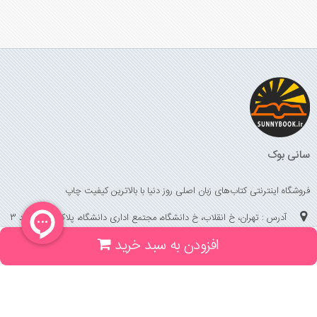
سانی بوک
فروشگاه اینترنتی کتاب‌های زبان اصلی روز دنیا با بالاترین کیفیت چاپ
آدرس : تهران، خ انقلاب، خ دانشگاه، مجتمع اداری دانشگاه، پلاک 158 واحد 3
افزودن به سبد خرید
(جهت خرید حضوری، تلفنی ، پیگیری سفارشات سایت با شماره تلفن 02166175070
تماس حاصل فرمایید)