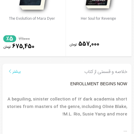
The Evolution of Mara Dyer
Her Soul for Revenge
٪5
711000
557,000
تومان
675,450
تومان
خلاصه و قسمتی از کتاب
بیشتر
ENROLLMENT BEGINS NOW
A beguiling, sinister collection of 12 dark academia short
stories from masters of the genre, including Olivie Blake,
M.L. Rio, Susie Yang and more!
...