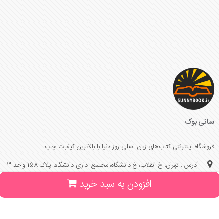
سانی بوک
فروشگاه اینترنتی کتاب‌های زبان اصلی روز دنیا با بالاترین کیفیت چاپ
آدرس : تهران، خ انقلاب، خ دانشگاه، مجتمع اداری دانشگاه، پلاک 158 واحد 3
افزودن به سبد خرید
(جهت خرید حضوری، تلفنی ، پیگیری سفارشات سایت با شماره تلفن 02166175070
تماس حاصل فرمایید)