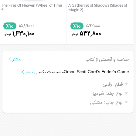
The Fires Of Heaven (Wheel of Time
A Gathering of Shadows (Shades of
5)
Magic 2)
٪10
٪10
1589000
592000
1,430,100
532,800
تومان
تومان
خلاصه و قسمتی از کتاب
بیشتر
مشخصات تکمیلی
بیشتر
Orson Scott Card's
Ender's Game
قطع:
رقعی
نوع جلد:
شومیز
نوع چاپ:
مشکی