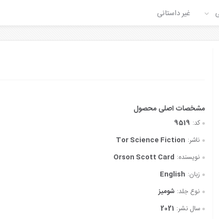
ی
غیر داستانی
کد:
9519
ناشر:
Tor Science Fiction
نویسنده:
Orson Scott Card
زبان:
English
نوع جلد:
شومیز
سال نشر:
2021