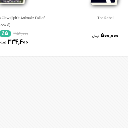
 Claw (Spirit Animals: Fall of
The Rebel
Book 6)
٪5
352,000
500,000
تومان
334,400
تومان