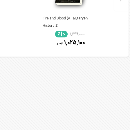
Fire and Blood (A Targaryen
History 1)
٪10
1,139,000
1,025,100
تومان