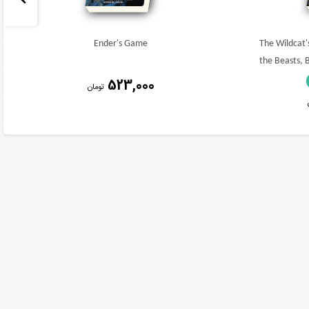
Ender's Game
The Wildcat's
the Beasts, 
523,000
تومان