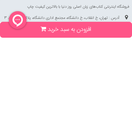
فروشگاه اینترنتی کتاب‌های زبان اصلی روز دنیا با بالاترین کیفیت چاپ
آدرس : تهران، خ انقلاب، خ دانشگاه، مجتمع اداری دانشگاه، پلاک 158 واحد 3
افزودن به سبد خرید
(جهت خرید حضوری، تلفنی ، پیگیری سفارشات سایت با شماره تلفن 02166175070
تماس حاصل فرمایید)
راهنما و خدمات
راهنمای ثبت سفارش
راهنمای ثبت درخواست کتاب
قوانین خرید از سایت
_
با ما همراه باشید