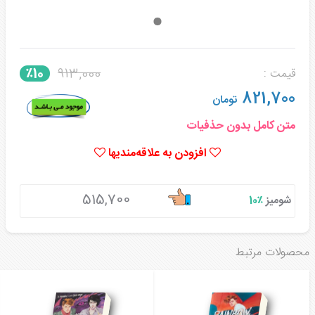
913,000
٪10
قیمت :
821,700
تومان
متن کامل بدون حذفیات
افزودن به علاقه‌مندیها
515,700
شومیز
٪10
محصولات مرتبط