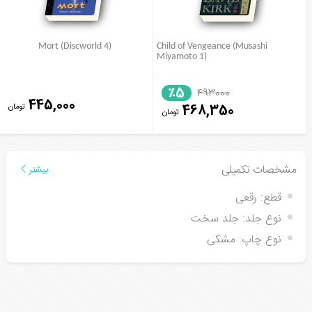
Mort (Discworld 4)
Child of Vengeance (Musashi
Miyamoto 1)
٪5
493000
445,000
تومان
468,350
تومان
مشخصات تکمیلی
بیشتر
قطع:
رقعی
نوع جلد:
جلد سخت
نوع چاپ:
مشکی