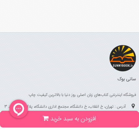
سانی بوک
فروشگاه اینترنتی کتاب‌های زبان اصلی روز دنیا با بالاترین کیفیت چاپ
آدرس : تهران، خ انقلاب، خ دانشگاه، مجتمع اداری دانشگاه، پلاک 158 واحد 3
افزودن به سبد خرید
(جهت خرید حضوری، تلفنی ، پیگیری سفارشات سایت با شماره تلفن 02166175070
تماس حاصل فرمایید)