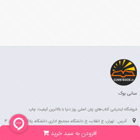
سانی بوک
فروشگاه اینترنتی کتاب‌های زبان اصلی روز دنیا با بالاترین کیفیت چاپ
آدرس : تهران، خ انقلاب، خ دانشگاه، مجتمع اداری دانشگاه، پلاک 158 واحد 3
افزودن به سبد خرید
(جهت خرید حضوری، تلفنی ، پیگیری سفارشات سایت با شماره تلفن 02166175070