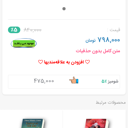
840,000
٪5
قیمت :
798,000
تومان
متن کامل بدون حذفیات
افزودن به علاقه‌مندیها
475,000
شومیز
٪5
محصولات مرتبط