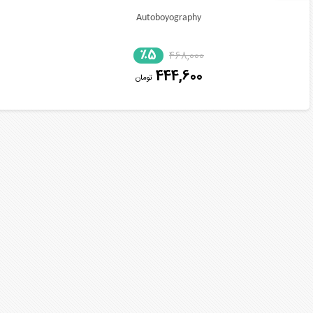
Autoboyography
٪5
468,000
444,600
تومان