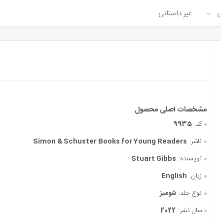
ی
غیر داستانی
کد:
9935
ناشر:
Simon & Schuster Books for Young Readers
نویسنده:
Stuart Gibbs
زبان:
English
نوع جلد:
شومیز
سال نشر:
2022