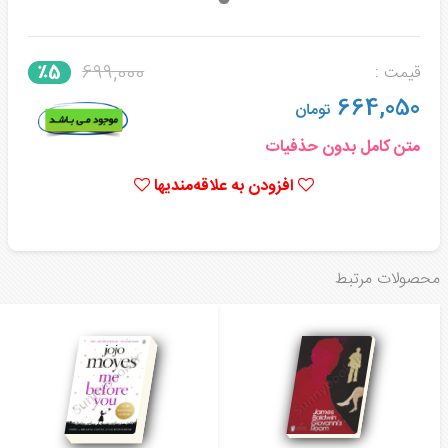
699,000
٪5
قیمت :
664,050
تومان
متن کامل بدون حذفیات
افزودن به علاقه‌مندیها
محصولات مرتبط