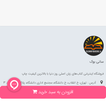
سانی بوک
فروشگاه اینترنتی کتاب‌های زبان اصلی روز دنیا با بالاترین کیفیت چاپ
آدرس : تهران، خ انقلاب، خ دانشگاه، مجتمع اداری دانشگاه، پلاک 158 واحد 3
افزودن به سبد خرید
(جهت خرید حضوری، تلفنی ، پیگیری سفارشات سایت با شماره تلفن 02166175070
تماس حاصل فرمایید)