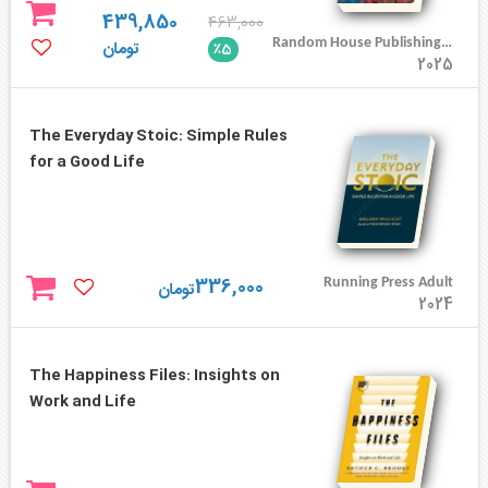
439,850
463,000
Random House Publishing Group
تومان
٪5
2025
The Everyday Stoic: Simple Rules
for a Good Life
336,000
‎ Running Press Adult
تومان
2024
The Happiness Files: Insights on
Work and Life