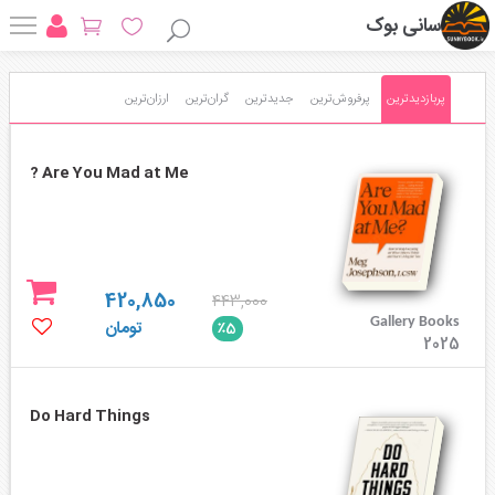
سانی بوک
پربازدیدترین
پرفروش‌ترین
جدیدترین
گران‌ترین
ارزان‌ترین
Are You Mad at Me ?
420,850
443,000
Gallery Books
تومان
٪5
2025
Do Hard Things