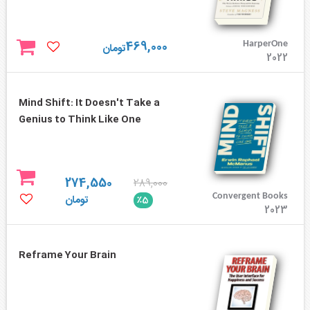
469,000
HarperOne
تومان
2022
Mind Shift: It Doesn't Take a
Genius to Think Like One
274,550
289,000
Convergent Books
تومان
٪5
2023
Reframe Your Brain