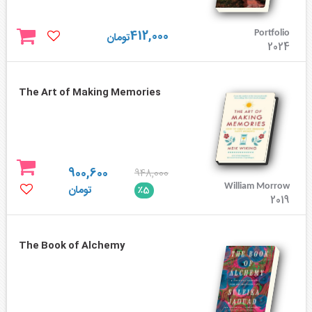
412,000
Portfolio
تومان
2024
The Art of Making Memories
900,600
948,000
William Morrow
تومان
٪5
2019
The Book of Alchemy