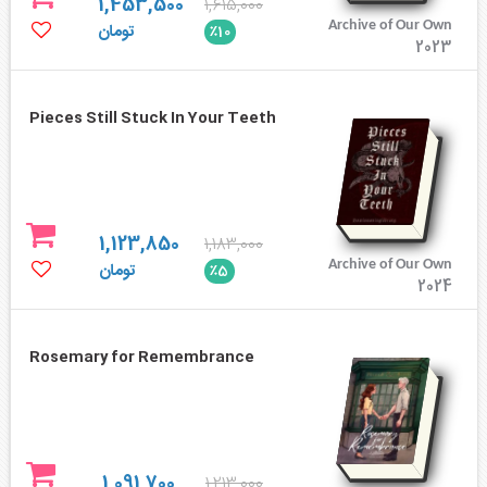
1,453,500
1,615,000
Archive of Our Own
تومان
٪10
2023
Pieces Still Stuck In Your Teeth
1,123,850
1,183,000
Archive of Our Own
تومان
٪5
2024
Rosemary for Remembrance
1,091,700
1,213,000