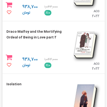
938,700
1,043,000
AO3
تومان
٪10
2022
Draco Malfoy and the Mortifying
Ordeal of Being in Love part 2
938,700
1,043,000
AO3
تومان
٪10
2022
Isolation