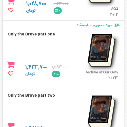
1,028,700
1,143,000
AO3
تومان
٪10
2012
قابل خرید حضوری از فروشگاه
Only the Brave part one
1,433,700
1,593,000
Archive of Our Own
تومان
٪10
2023
Only the Brave part two