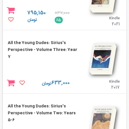
795,150
837,000
Kindle
تومان
٪5
2021
All the Young Dudes: Sirius's
Perspective - Volume Three: Year
7
633,000
Kindle
تومان
2017
All the Young Dudes: Sirius's
Perspective - Volume Two: Years
5-6