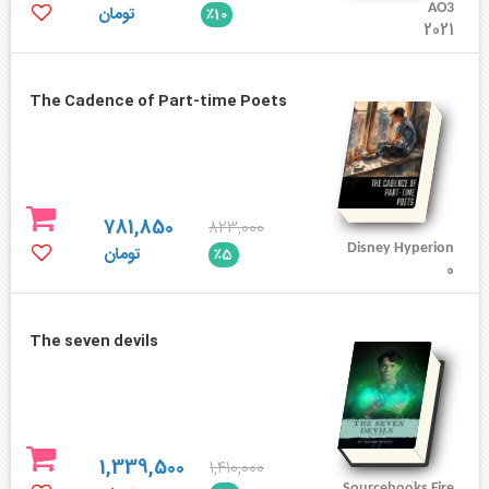
AO3
تومان
٪10
2021
The Cadence of Part-time Poets
781,850
823,000
Disney Hyperion
تومان
٪5
0
The seven devils
1,339,500
1,410,000
Sourcebooks Fire