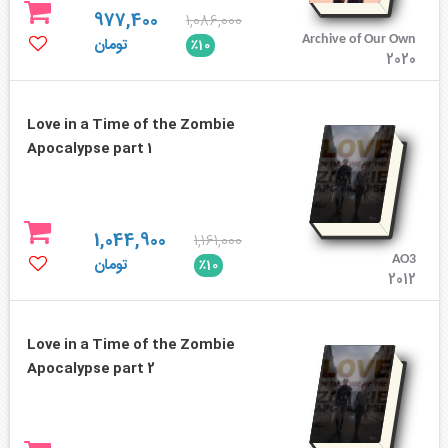
977,400
1,086,000
Archive of Our Own
تومان
٪10
2020
Love in a Time of the Zombie
Apocalypse part 1
1,044,900
1,161,000
AO3
تومان
٪10
2012
Love in a Time of the Zombie
Apocalypse part 2