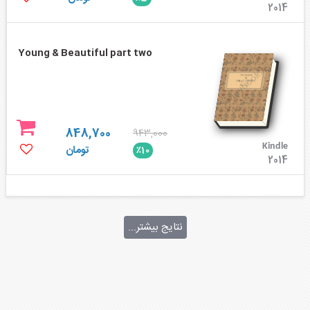
2014
Young & Beautiful part two
848,700
943,000
Kindle
تومان
٪10
2014
نتایج بیشتر...