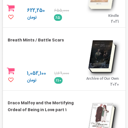
622,250
655,000
Kindle
تومان
٪5
2021
Breath Mints / Battle Scars
1,052,100
1,169,000
Archive of Our Own
تومان
٪10
2020
Draco Malfoy and the Mortifying
Ordeal of Being in Love part 1